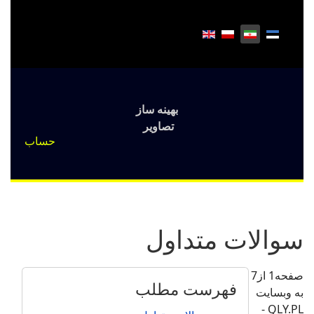
بهینه ساز
تصاویر
حساب
سوالات متداول
صفحه1 از7
فهرست مطلب
به وبسایت
QLY.PL -