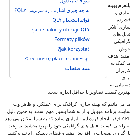
سوالات متداول
پلتفرم بهینه
به چه چیزی اشاره دارد سرویس QLY؟
سازی و
فشرده
فوائد استخدام QLY
سازی آنلاین
Jakie pakiety oferuje QLY?
فایل های
Formaty plików
گرافیکی
خوش
Jak korzystać?
آمدید. هدف
Czy muszę płacić co miesiąc?
ما کمک به
همه صفحات
کاربران
برای
دستیابی به
بهترین کیفیت تصاویر با حداقل اندازه است.
ما می دانیم که بهینه سازی گرافیک برای عملکرد و ظاهر وب
سایت، برنامه موبایل یا ارائه شما بسیار مهم است. به همین دلیل
QLY.PL را ایجاد کرده ایم - ابزاری ساده که به شما امکان می دهد
به راحتی کیفیت فایل های گرافیکی خود را بهبود بخشید، سرعت
بارگذاری صفحات را افزایش دهید و فضای دیسک را ذخیره کنید.