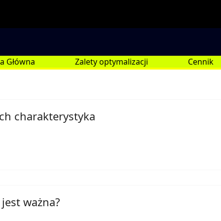
na Główna
Zalety optymalizacji
Cennik
ich charakterystyka
 jest ważna?